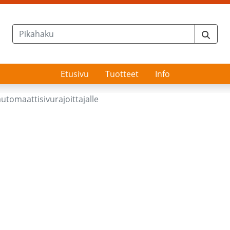
Etusivu
Tuotteet
Info
automaattisivurajoittajalle