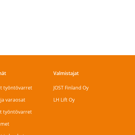
mät
Valmistajat
t työntövarret
JOST Finland Oy
 ja varaosat
LH Lift Oy
t työntövarret
timet