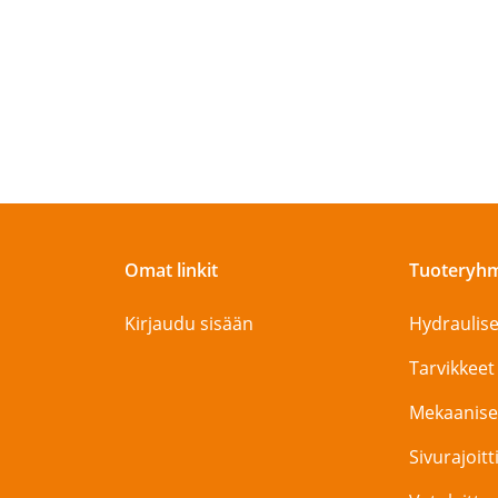
Omat linkit
Tuoteryh
Kirjaudu sisään
Hydraulise
Tarvikkeet
Mekaanise
Sivurajoit