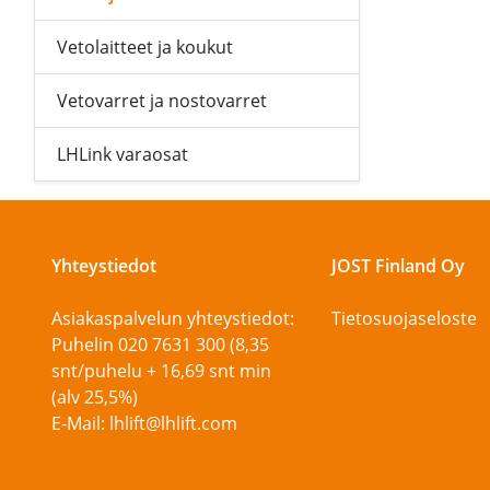
Vetolaitteet ja koukut
Vetovarret ja nostovarret
LHLink varaosat
Yhteystiedot
JOST Finland Oy
Asiakaspalvelun yhteystiedot:
Tietosuojaseloste
Puhelin 020 7631 300 (8,35
snt/puhelu + 16,69 snt min
(alv 25,5%)
E-Mail: lhlift@lhlift.com