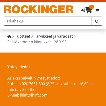
0
Tuotteet
Tarvikkeet ja varaosat
Säätökammen kiinnikkeet 28 X 93
Yhteystiedot
Asiakaspalvelun yhteystiedot:
Puhelin 020 7631 300 (8,35 snt/puhelu + 16,69 snt
min (alv 25,5%)
E-Mail: lhlift@lhlift.com