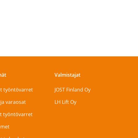
mät
Valmistajat
t työntövarret
JOST Finland Oy
 ja varaosat
LH Lift Oy
t työntövarret
timet