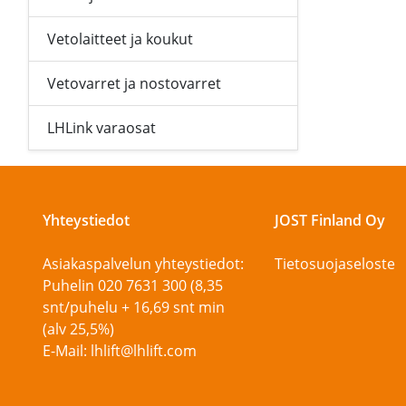
Vetolaitteet ja koukut
Vetovarret ja nostovarret
LHLink varaosat
Yhteystiedot
JOST Finland Oy
Asiakaspalvelun yhteystiedot:
Tietosuojaseloste
Puhelin 020 7631 300 (8,35
snt/puhelu + 16,69 snt min
(alv 25,5%)
E-Mail: lhlift@lhlift.com