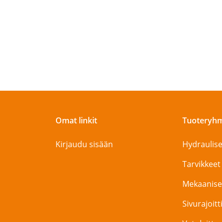
Omat linkit
Tuoteryh
Kirjaudu sisään
Hydraulise
Tarvikkeet
Mekaanise
Sivurajoit