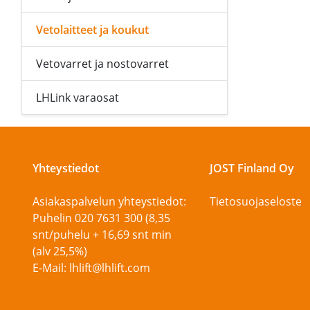
Vetolaitteet ja koukut
Vetovarret ja nostovarret
LHLink varaosat
Yhteystiedot
JOST Finland Oy
Asiakaspalvelun yhteystiedot:
Tietosuojaseloste
Puhelin 020 7631 300 (8,35
snt/puhelu + 16,69 snt min
(alv 25,5%)
E-Mail: lhlift@lhlift.com