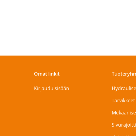
Omat linkit
Tuoteryh
Kirjaudu sisään
Hydraulise
Tarvikkeet
Mekaanise
Sivurajoit