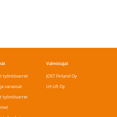
mät
Valmistajat
t työntövarret
JOST Finland Oy
 ja varaosat
LH Lift Oy
t työntövarret
timet