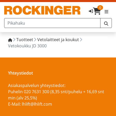
0
Tuotteet
Vetolaitteet ja koukut
Vetokoukku JD 3000
Yhteystiedot
Asiakaspalvelun yhteystiedot:
Puhelin 020 7631 300 (8,35 snt/puhelu + 16,69 snt
min (alv 25,5%)
E-Mail: lhlift@lhlift.com