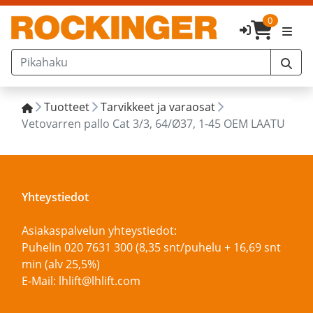
0
Tuotteet
Tarvikkeet ja varaosat
Vetovarren pallo Cat 3/3, 64/Ø37, 1-45 OEM LAATU
Yhteystiedot
Asiakaspalvelun yhteystiedot:
Puhelin 020 7631 300 (8,35 snt/puhelu + 16,69 snt
min (alv 25,5%)
E-Mail: lhlift@lhlift.com